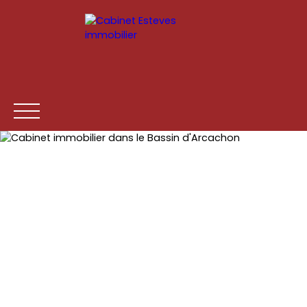
ACCUEIL
ACHETER
LOUER
ESTIMATION
VENDR
Être rappelé