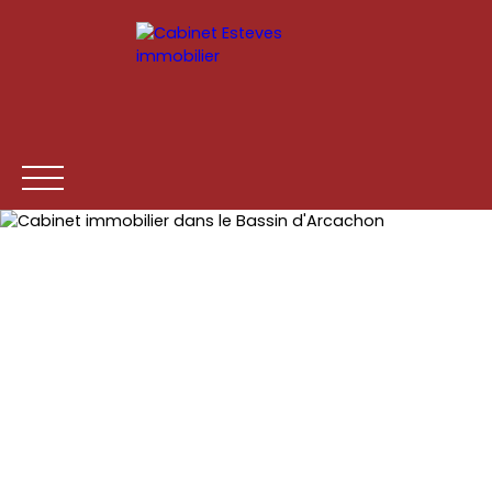
ACCUEIL
ACHETER
LOUER
ESTIMATION
VENDR
Être rappelé