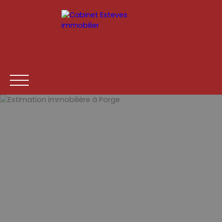
ACCUEIL
ACHETER
LOUER
ESTIMATION
VENDR
Être rappelé