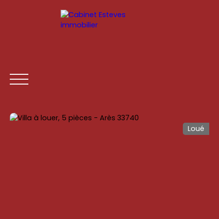
Loué
ACCUEIL
ACHETER
LOUER
ESTIMATION
VENDR
Être rappelé