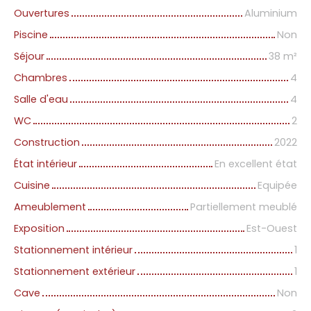
Ouvertures
Aluminium
Piscine
Non
Séjour
38
m²
Chambres
4
Salle d'eau
4
WC
2
Construction
2022
État intérieur
En excellent état
Cuisine
Equipée
Ameublement
Partiellement meublé
Exposition
Est-Ouest
Stationnement intérieur
1
Stationnement extérieur
1
Cave
Non