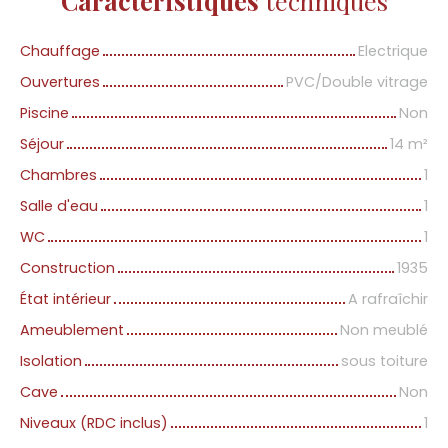
Caractéristiques
techniques
Chauffage
Electrique
Ouvertures
PVC/Double vitrage
Piscine
Non
Séjour
14
m²
Chambres
1
Salle d'eau
1
WC
1
Construction
1935
État intérieur
A rafraîchir
Ameublement
Non meublé
Isolation
sous toiture
Cave
Non
Niveaux (RDC inclus)
1