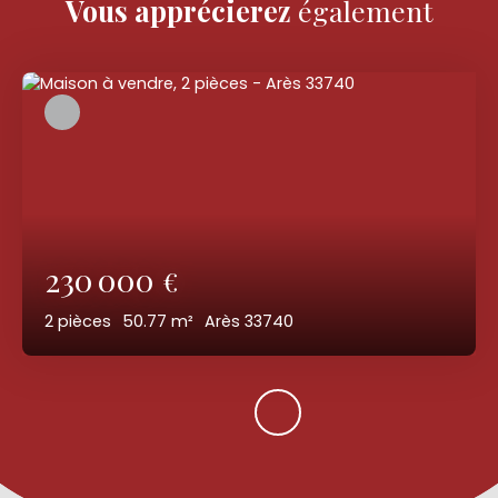
Vous apprécierez
également
230 000
€
2
pièces
50.77
m²
Arès 33740