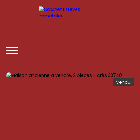
Vendu
ACCUEIL
ACHETER
LOUER
ESTIMATION
VENDR
Être rappelé