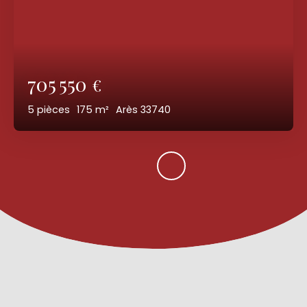
705 550
€
5
pièces
175
m²
Arès 33740