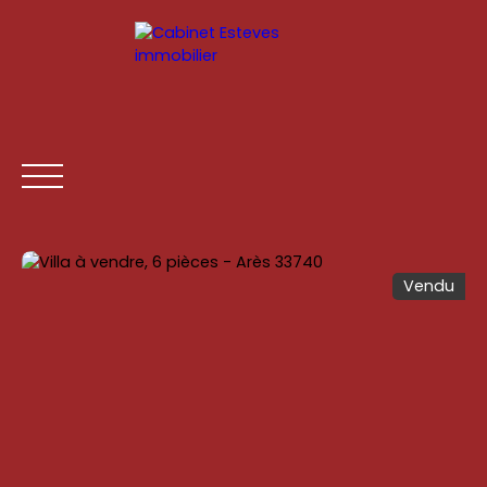
Vendu
ACCUEIL
ACHETER
LOUER
ESTIMATION
VENDR
Être rappelé