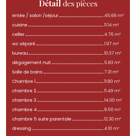
Détail
des pièces
entée / salon /séjour
45.66 m²
cuisine
11.14 m²
cellier
4.76 m²
wc séparé
1.97 m²
bureau
10.37 m²
dégagement nuit
5.83 m²
Salle de bains
7.31 m²
Chambre 1
11.80 m²
chambre 2
11.49 m²
chambre 3
14.00 m²
chambre 4
9.50 m²
chambre 5 suite parentale
12.30 m²
dressing
4.10 m²